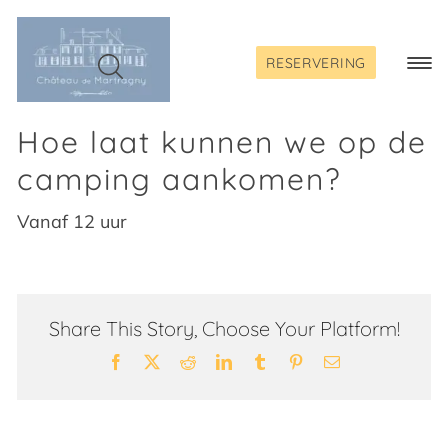
Skip
to
content
RESERVERING
Togg
Navi
Hoe laat kunnen we op de
camping aankomen?
Vanaf 12 uur
Share This Story, Choose Your Platform!
Facebook
X
Reddit
LinkedIn
Tumblr
Pinterest
Email