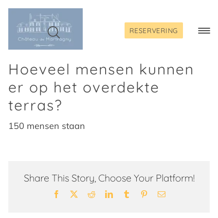
Skip
to
content
RESERVERING
Togg
Navi
Hoeveel mensen kunnen
er op het overdekte
terras?
150 mensen staan
Share This Story, Choose Your Platform!
Facebook
X
Reddit
LinkedIn
Tumblr
Pinterest
Email