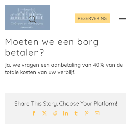
Skip
to
content
RESERVERING
Togg
Navi
Moeten we een borg
betalen?
Ja, we vragen een aanbetaling van 40% van de
totale kosten van uw verblijf.
Share This Story, Choose Your Platform!
Facebook
X
Reddit
LinkedIn
Tumblr
Pinterest
Email