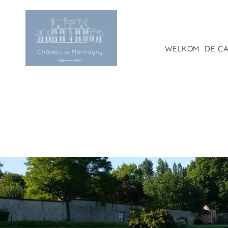
Skip
to
content
WELKOM
DE C