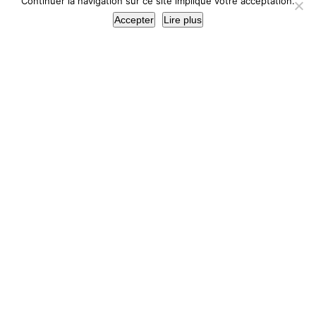
Continuer la navigation sur ce site implique votre acceptation.
Accepter
Lire plus
CHÂTEAU DE MARTRAGNY