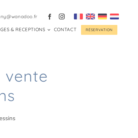
gny@wanadoo.fr
GES & RECEPTIONS
CONTACT
RÉSERVATION
 vente
ns
essins