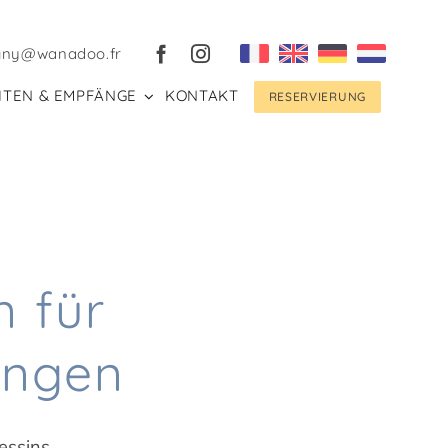
gny@wanadoo.fr
ITEN & EMPFÄNGE
KONTAKT
RESERVIERUNG
 für
ungen
essins