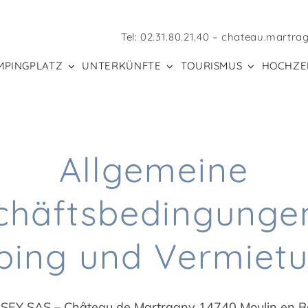
Tel:
02.31.80.21.40
–
chateau.martra
MPINGPLATZ
UNTERKÜNFTE
TOURISMUS
HOCHZE
Allgemeine
chäftsbedingungen
ing und Vermiet
EY SAS – Château de Martragny 14740 Moulin en B