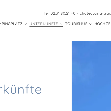
Tel:
02.31.80.21.40
–
chateau.martra
MPINGPLATZ
UNTERKÜNFTE
TOURISMUS
HOCHZE
rkünfte