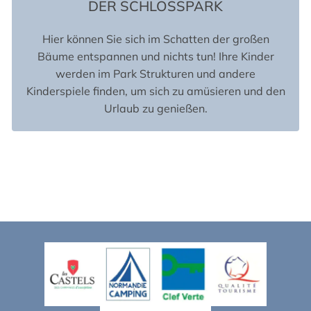
DER SCHLOSSPARK
Hier können Sie sich im Schatten der großen
Bäume entspannen und nichts tun! Ihre Kinder
werden im Park Strukturen und andere
Kinderspiele finden, um sich zu amüsieren und den
Urlaub zu genießen.