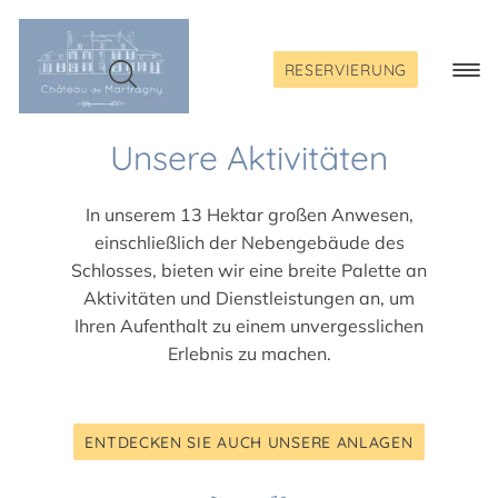
Skip
to
content
RESERVIERUNG
Togg
Navi
Unsere Aktivitäten
In unserem 13 Hektar großen Anwesen,
einschließlich der Nebengebäude des
Schlosses, bieten wir eine breite Palette an
Aktivitäten und Dienstleistungen an, um
Ihren Aufenthalt zu einem unvergesslichen
Erlebnis zu machen.
ENTDECKEN SIE AUCH UNSERE ANLAGEN