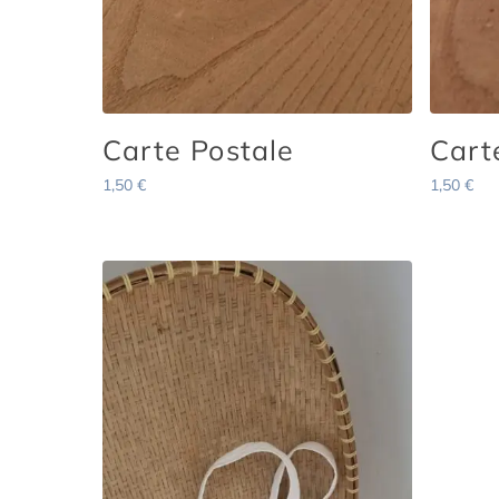
Carte Postale
Cart
1,50
€
1,50
€