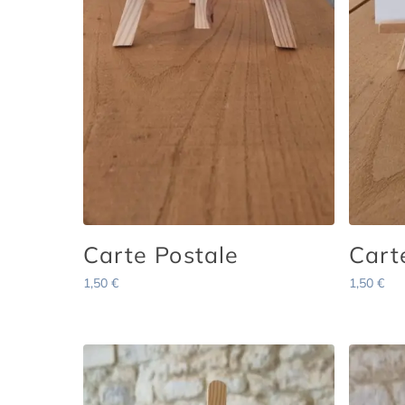
Carte Postale
Cart
1,50
€
1,50
€