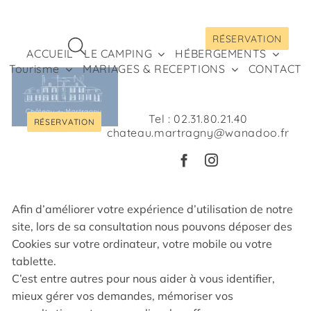
Passer
au
RÉSERVATION
contenu
ACCUEIL
LE CAMPING
HÉBERGEMENTS
Tourisme
MARIAGES & RECEPTIONS
CONTACT
Cookies
Tel :
02.31.80.21.40
RÉSERVATION
chateau.martragny@wanadoo.fr
Note sur l’utilisation et le
réglage des Cookies
Afin d’améliorer votre expérience d’utilisation de notre
site, lors de sa consultation nous pouvons déposer des
Cookies sur votre ordinateur, votre mobile ou votre
tablette.
C’est entre autres pour nous aider à vous identifier,
mieux gérer vos demandes, mémoriser vos