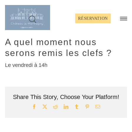
Passer
au
contenu
RÉSERVATION
Toggl
Navig
A quel moment nous
serons remis les clefs ?
Le vendredi à 14h
Share This Story, Choose Your Platform!
Facebook
X
Reddit
LinkedIn
Tumblr
Pinterest
Email