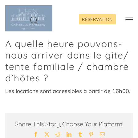
Passer
au
contenu
RÉSERVATION
Togg
Navi
A quelle heure pouvons-
nous arriver dans le gîte/
tente familiale / chambre
d’hôtes ?
Les locations sont accessibles à partir de 16h00.
Share This Story, Choose Your Platform!
Facebook
X
Reddit
LinkedIn
Tumblr
Pinterest
Email