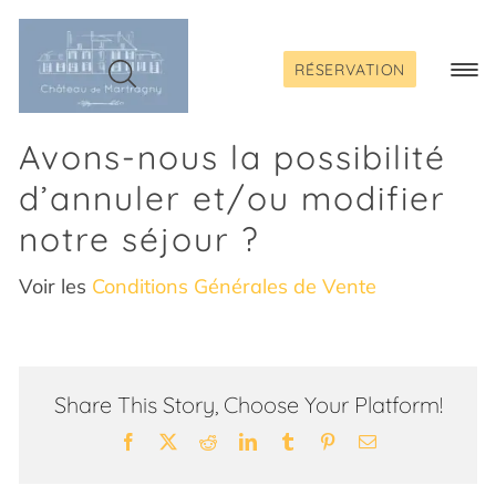
Passer
au
contenu
RÉSERVATION
Togg
Navi
Avons-nous la possibilité
d’annuler et/ou modifier
notre séjour ?
Voir les
Conditions Générales de Vente
Share This Story, Choose Your Platform!
Facebook
X
Reddit
LinkedIn
Tumblr
Pinterest
Email