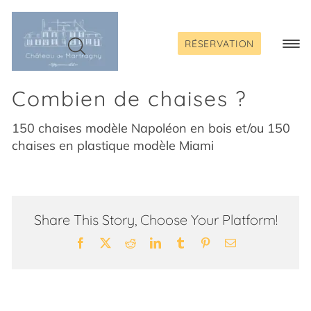
Passer
au
contenu
RÉSERVATION
Togg
Navi
Combien de chaises ?
150 chaises modèle Napoléon en bois et/ou 150
chaises en plastique modèle Miami
Share This Story, Choose Your Platform!
Facebook
X
Reddit
LinkedIn
Tumblr
Pinterest
Email