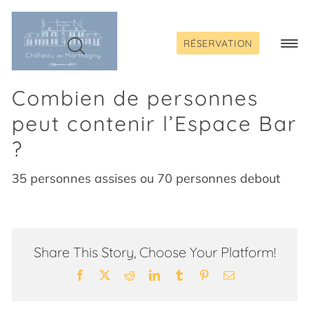
Passer
au
contenu
RÉSERVATION
Togg
Navi
Combien de personnes
peut contenir l’Espace Bar
?
35 personnes assises ou 70 personnes debout
Share This Story, Choose Your Platform!
Facebook
X
Reddit
LinkedIn
Tumblr
Pinterest
Email