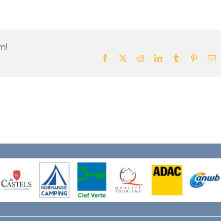
m!
Facebook
X
Reddit
LinkedIn
Tumblr
Pintere
E