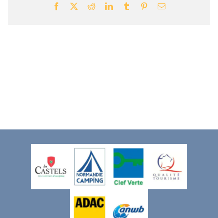
Facebook
X
Reddit
LinkedIn
Tumblr
Pinterest
Email