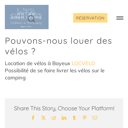
Passer
au
contenu
RÉSERVATION
Togg
Navi
Pouvons-nous louer des
vélos ?
Location de vélos à Bayeux
LOCVELO
Possibilité de se faire livrer les vélos sur le
camping
Share This Story, Choose Your Platform!
Facebook
X
Reddit
LinkedIn
Tumblr
Pinterest
Email