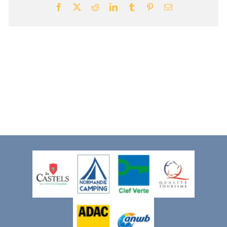
Facebook
X
Reddit
LinkedIn
Tumblr
Pinterest
Email