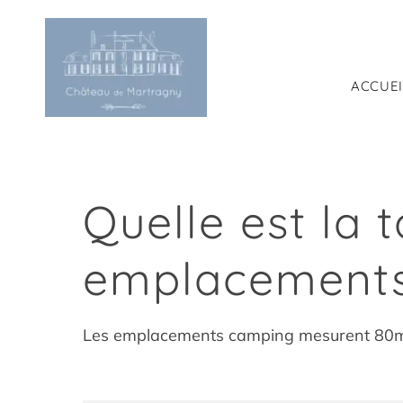
Passer
au
contenu
ACCUEI
Quelle est la t
emplacements
Les emplacements camping mesurent 80