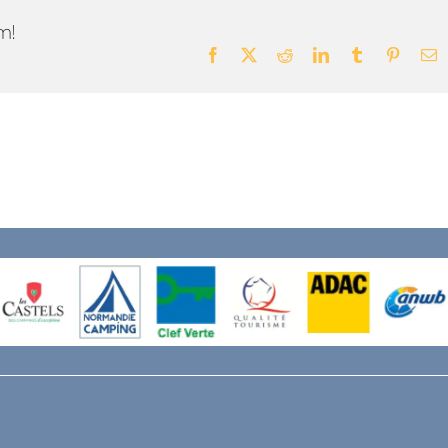
m!
Facebook
X
Reddit
LinkedIn
Tumblr
Pintere
E