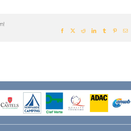
m!
Facebook
X
Reddit
LinkedIn
Tumblr
Pintere
E