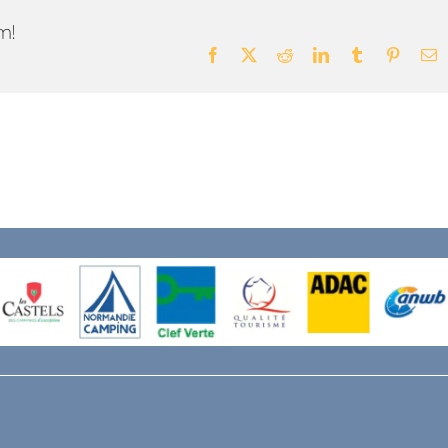
m!
Facebook
X
Reddit
LinkedIn
Tumblr
Pintere
E