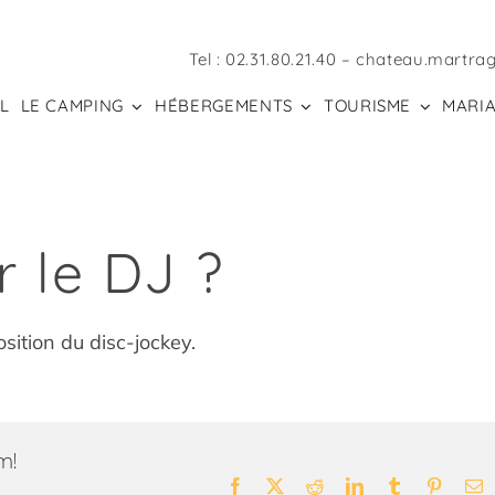
Tel :
02.31.80.21.40
–
chateau.martra
L
LE CAMPING
HÉBERGEMENTS
TOURISME
MARIA
 le DJ ?
sition du disc-jockey.
m!
Facebook
X
Reddit
LinkedIn
Tumblr
Pintere
E