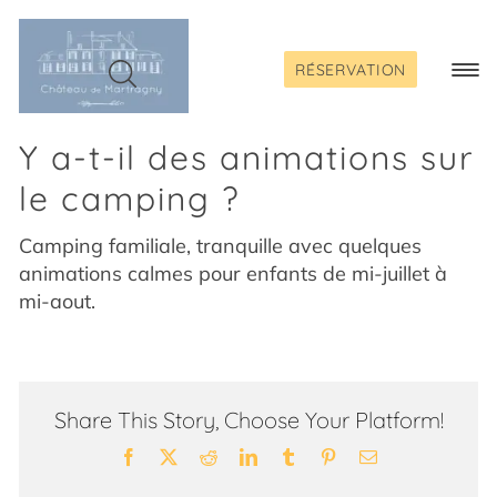
Passer
au
contenu
RÉSERVATION
Togg
Navi
Y a-t-il des animations sur
le camping ?
Camping familiale, tranquille avec quelques
animations calmes pour enfants de mi-juillet à
mi-aout.
Share This Story, Choose Your Platform!
Facebook
X
Reddit
LinkedIn
Tumblr
Pinterest
Email