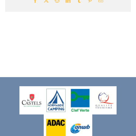
Facebook
X
Reddit
LinkedIn
Tumblr
Pinterest
Email