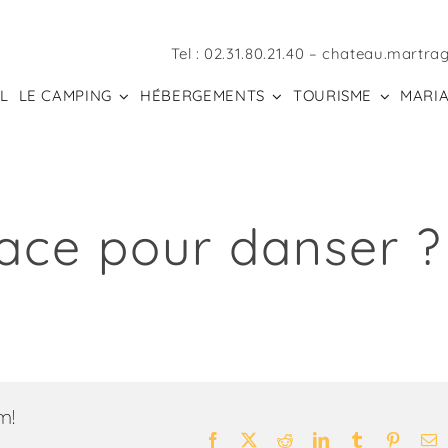
Tel :
02.31.80.21.40
–
chateau.martra
L
LE CAMPING
HÉBERGEMENTS
TOURISME
MARIA
pace pour danser ?
m!
Facebook
X
Reddit
LinkedIn
Tumblr
Pintere
E