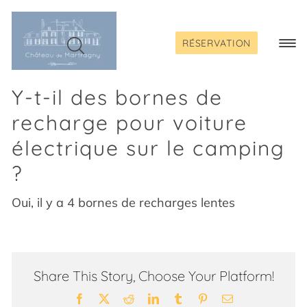
Passer
au
contenu
RÉSERVATION
Togg
Navi
Y-t-il des bornes de
recharge pour voiture
électrique sur le camping
?
Oui, il y a 4 bornes de recharges lentes
Share This Story, Choose Your Platform!
Facebook
X
Reddit
LinkedIn
Tumblr
Pinterest
Email