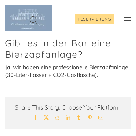
Skip
to
content
RESERVIERUNG
Togg
Navi
Gibt es in der Bar eine
Bierzapfanlage?
Ja, wir haben eine professionelle Bierzapfanlage
(30-Liter-Fässer + CO2-Gasflasche).
Share This Story, Choose Your Platform!
Facebook
X
Reddit
LinkedIn
Tumblr
Pinterest
Email