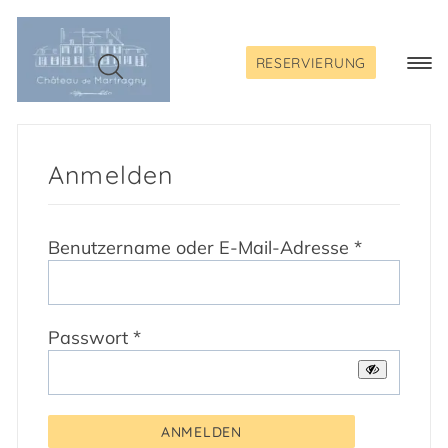
Skip
to
content
RESERVIERUNG
Togg
Navi
Anmelden
Erforderli
Benutzername oder E-Mail-Adresse
*
Erforderlich
Passwort
*
ANMELDEN