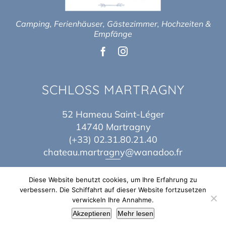
Camping, Ferienhäuser, Gästezimmer, Hochzeiten &
Empfänge
SCHLOSS MARTRAGNY
52 Hameau Saint-Léger
14740 Martragny
(+33) 02.31.80.21.40
chateau.martragny@wanadoo.fr
Diese Website benutzt cookies, um Ihre Erfahrung zu
verbessern. Die Schiffahrt auf dieser Website fortzusetzen
verwickeln Ihre Annahme.
Copyright 2017 – 2026 | By
Théo Baes
&
Jordane Idn
| Alle Rechte
Akzeptieren
Mehr lesen
vorbehalten |
Rechtliche Hinweise
|
Sitemap